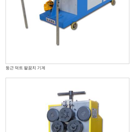
둥근 덕트 팔꿈치 기계