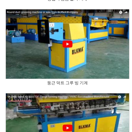
둥근 덕트 그루 빙 기계