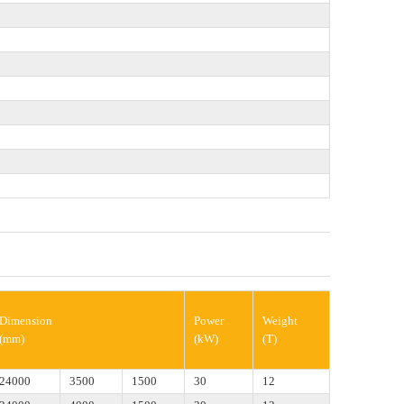
Dimension
Power
Weight
(mm)
(kW)
(T)
24000
3500
1500
30
12