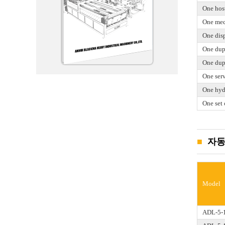
One host
One mech
One dis
One dup
One dup
One ser
One hyd
One set 
자동 
Model
ADL-5-