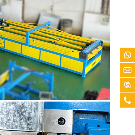



