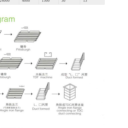
24000
4000
1500
30
13