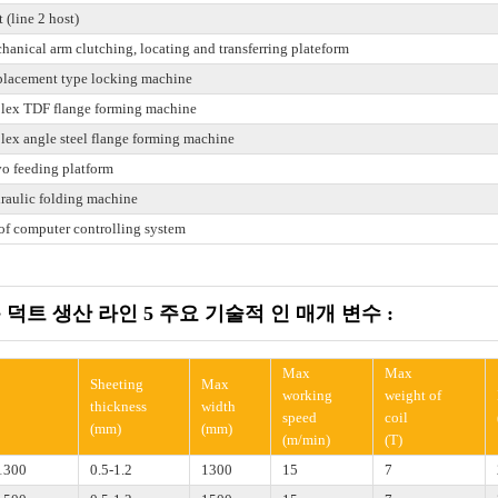
 (line 2 host)
anical arm clutching, locating and transferring plateform
placement type locking machine
lex TDF flange forming machine
lex angle steel flange forming machine
vo feeding platform
raulic folding machine
of computer controlling system
덕트 생산 라인 5 주요 기술적 인 매개 변수 :
Max
Max
Sheeting
Max
working
weight of
thickness
width
speed
coil
(mm)
(mm)
(m/min)
(T)
1300
0.5-1.2
1300
15
7