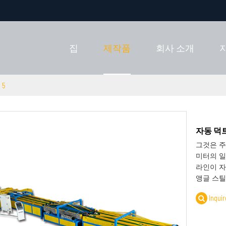
집
제작품
회사 소개
5
자동 덕트
그것은 주로
미터의 일
라인이 자동
앵글 스틸
Inquir