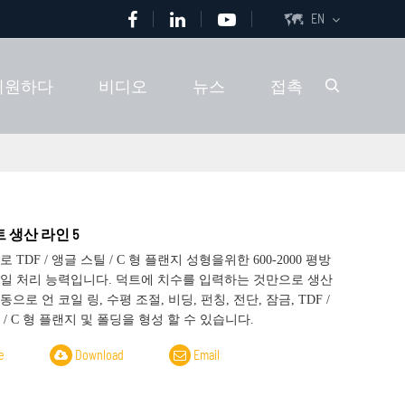
EN

지원하다
비디오
뉴스
접촉

 생산 라인 5
 TDF / 앵글 스틸 / C 형 플랜지 성형을위한 600-2000 평방
일 처리 능력입니다. 덕트에 치수를 입력하는 것만으로 생산
으로 언 코일 링, 수평 조절, 비딩, 펀칭, 전단, 잠금, TDF /
 / C 형 플랜지 및 폴딩을 형성 할 수 있습니다.
e
Download
Email