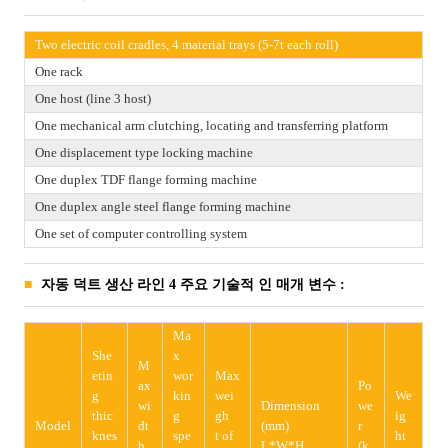
Two electric coil cradles, 4 material trays (5-7t each roll)
One rack
One host (line 3 host)
One mechanical arm clutching, locating and transferring platform
One displacement type locking machine
One duplex TDF flange forming machine
One duplex angle steel flange forming machine
One set of computer controlling system
자동 덕트 생산 라인 4 주요 기술적 인 매개 변수 :
Ma
She
x
M
etin
wor
Max
ax
Po
g
kin
wei
We
wi
Dimension
we
thic
g
gh
ig
Model
dt
(mm)
r
knes
spe
t of
ht
h
L*W*H
(k