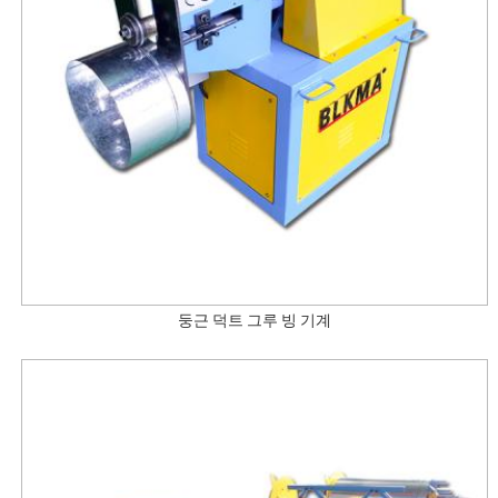
둥근 덕트 그루 빙 기계